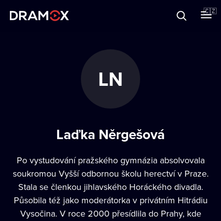
O Dramoxu
🇨🇿
Dárkové poukazy
LN
Registrujte se
Laďka Něrgešová
Po vystudování pražského gymnázia absolvovala
soukromou Vyšší odbornou školu herectví v Praze.
Stala se členkou jihlavského Horáckého divadla.
Působila též jako moderátorka v privátním Hitrádiu
Vysočina. V roce 2000 přesídlila do Prahy, kde