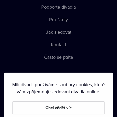
Podpořte divadla
Pro školy
Jak sledovat
Kontakt
Často se ptáte
Milí diváci, používáme soubory cookies, které
vám zpříjemňují sledování divadla online.
Podmínky používání
•
Ochrana soukromí
•
Zásady používání
Chci vědět víc
Cookies
•
Autorská práva
•
Vysílání