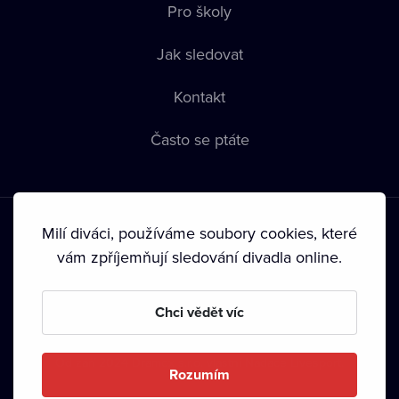
Pro školy
Jak sledovat
Kontakt
Často se ptáte
Milí diváci, používáme soubory cookies, které
vám zpříjemňují sledování divadla online.
Podmínky používání
•
Ochrana soukromí
•
Zásady používání
Chci vědět víc
Cookies
•
Autorská práva
•
Vysílání
Od září 2024 Dramox s.r.o. vlastní Nadace Livesport.
Rozumím