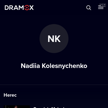
O Dramoxu
🇨🇿
Dárkové poukazy
NK
Registrujte se
Nadiia Kolesnychenko
Herec