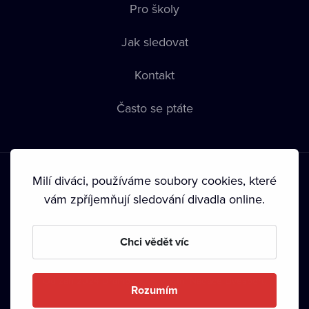
Pro školy
Jak sledovat
Kontakt
Často se ptáte
Milí diváci, používáme soubory cookies, které
vám zpříjemňují sledování divadla online.
Podmínky používání
•
Ochrana soukromí
•
Zásady používání
Chci vědět víc
Cookies
•
Autorská práva
•
Vysílání
Od září 2024 Dramox s.r.o. vlastní Nadace Livesport.
Rozumím