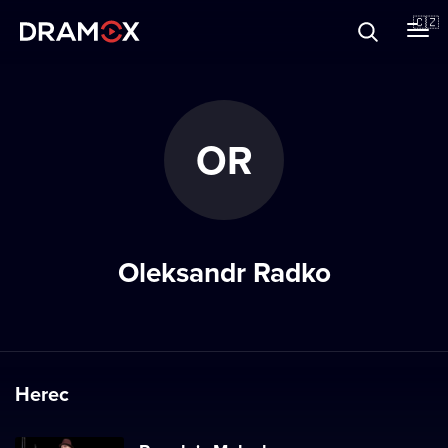
O Dramoxu
🇨🇿
Dárkové poukazy
OR
Registrujte se
Oleksandr Radko
Herec