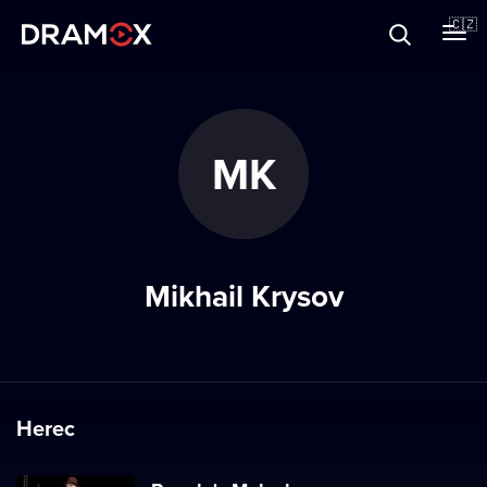
O Dramoxu
🇨🇿
Dárkové poukazy
MK
Registrujte se
Mikhail Krysov
Herec