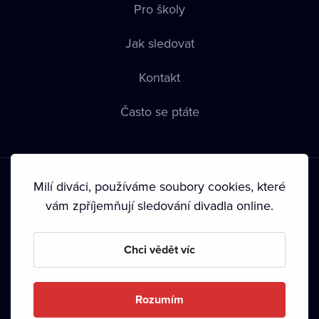
Pro školy
Jak sledovat
Kontakt
Často se ptáte
Milí diváci, používáme soubory cookies, které
vám zpříjemňují sledování divadla online.
Podmínky používání
•
Ochrana soukromí
•
Zásady používání
Chci vědět víc
Cookies
•
Autorská práva
•
Vysílání
Od září 2024 Dramox s.r.o. vlastní Nadace Livesport.
Rozumím