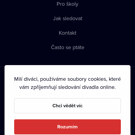
Pro školy
Jak sledovat
Kontakt
Často se ptáte
Milí diváci, používáme soubory cookies, které
vám zpříjemňují sledování divadla online.
Podmínky používání
•
Ochrana soukromí
•
Zásady používání
Chci vědět víc
Cookies
•
Autorská práva
•
Vysílání
Od září 2024 Dramox s.r.o. vlastní Nadace Livesport.
Rozumím