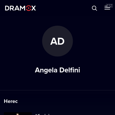
O Dramoxu
🇨🇿
Dárkové poukazy
AD
Registrujte se
Angela Delfini
Herec