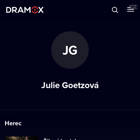
O Dramoxu
🇨🇿
Dárkové poukazy
JG
Registrujte se
Julie Goetzová
Herec