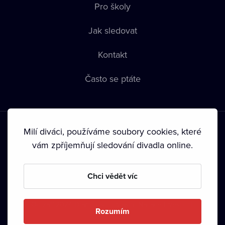
Pro školy
Jak sledovat
Kontakt
Často se ptáte
Milí diváci, používáme soubory cookies, které
vám zpříjemňují sledování divadla online.
Podmínky používání
•
Ochrana soukromí
•
Zásady používání
Chci vědět víc
Cookies
•
Autorská práva
•
Vysílání
Od září 2024 Dramox s.r.o. vlastní Nadace Livesport.
Rozumím