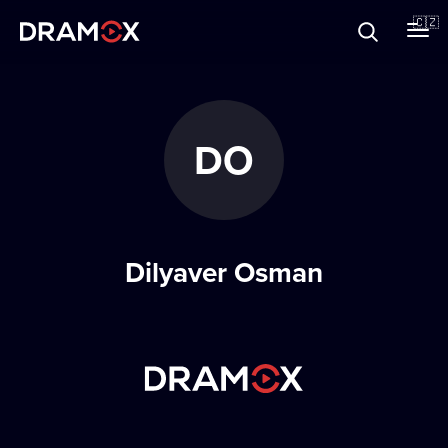
O Dramoxu
🇨🇿
Dárkové poukazy
DO
Registrujte se
Dilyaver Osman