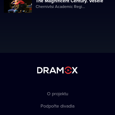
The Magnificent Century. Vesele
Chernivtsi Academic Regional Ukrainian Music and Drama Theater named after Olga Kobylyanska
O projektu
Podpořte divadla