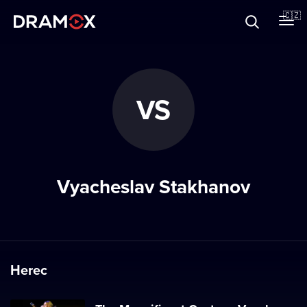
O Dramoxu
🇨🇿
Dárkové poukazy
VS
Registrujte se
Vyacheslav Stakhanov
Herec