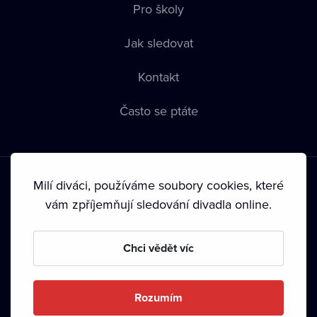
Pro školy
Jak sledovat
Kontakt
Často se ptáte
Milí diváci, používáme soubory cookies, které
vám zpříjemňují sledování divadla online.
Podmínky používání
•
Ochrana soukromí
•
Zásady používání
Chci vědět víc
Cookies
•
Autorská práva
•
Vysílání
Od září 2024 Dramox s.r.o. vlastní Nadace Livesport.
Rozumím