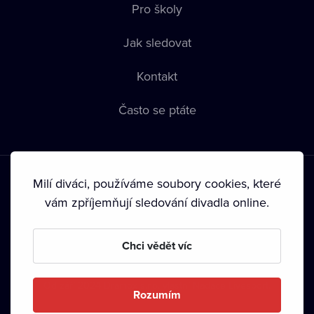
Pro školy
Jak sledovat
Kontakt
Často se ptáte
Milí diváci, používáme soubory cookies, které
vám zpříjemňují sledování divadla online.
Podmínky používání
•
Ochrana soukromí
•
Zásady používání
Chci vědět víc
Cookies
•
Autorská práva
•
Vysílání
Od září 2024 Dramox s.r.o. vlastní Nadace Livesport.
Rozumím