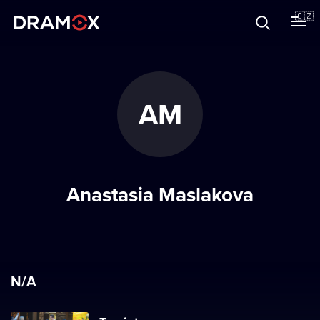
O Dramoxu
🇨🇿
Dárkové poukazy
AM
Registrujte se
Anastasia Maslakova
N/A