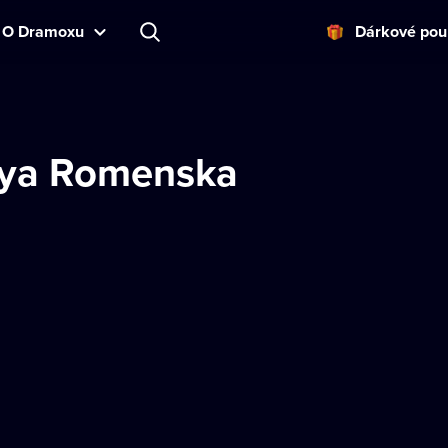
O Dramoxu
Dárkové pou
iya Romenska