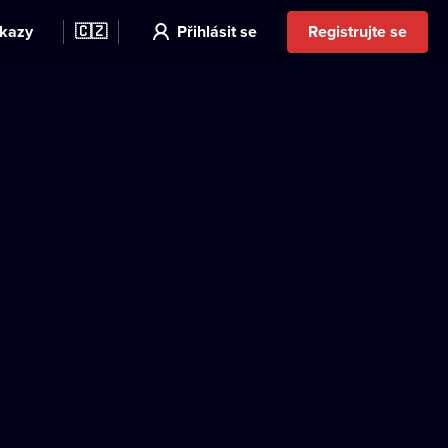
kazy
🇨🇿
Přihlásit se
Registrujte se