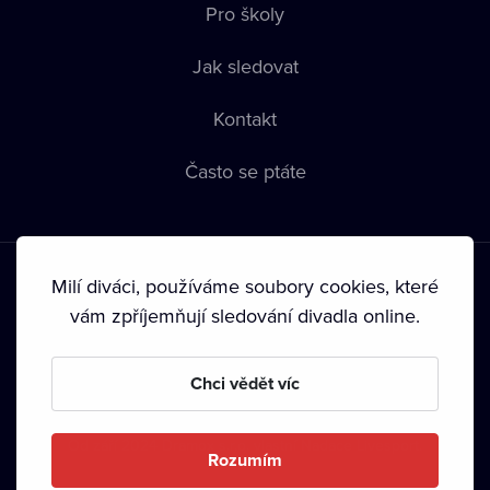
Pro školy
Jak sledovat
Kontakt
Často se ptáte
Milí diváci, používáme soubory cookies, které
vám zpříjemňují sledování divadla online.
Podmínky používání
•
Ochrana soukromí
•
Zásady používání
Chci vědět víc
Cookies
•
Autorská práva
•
Vysílání
Od září 2024 Dramox s.r.o. vlastní Nadace Livesport.
Rozumím