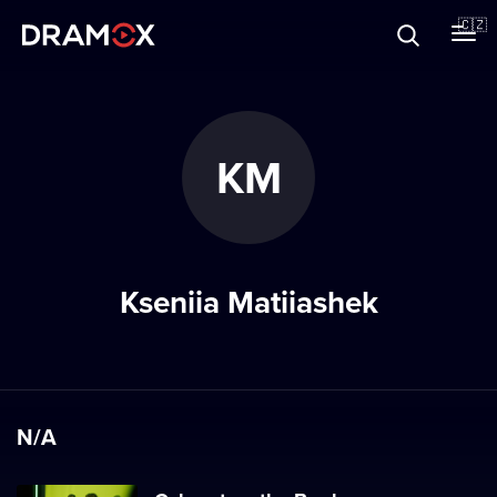
O Dramoxu
🇨🇿
Dárkové poukazy
KM
Registrujte se
Kseniia Matiiashek
N/A