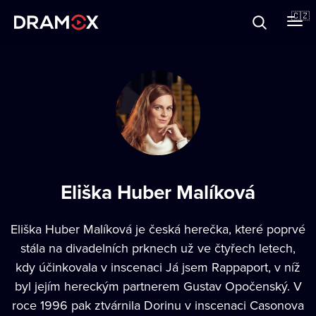
O Dramoxu
🇨🇿
Dárkové poukazy
Registrujte se
Eliška Huber Malíková
Eliška Huber Malíková je česká herečka, které poprvé
stála na divadelních prknech už ve čtyřech letech,
kdy účinkovala v inscenaci Já jsem Rappaport, v níž
byl jejím hereckým partnerem Gustav Opočenský. V
roce 1996 pak ztvárnila Dorinu v inscenaci Casonova