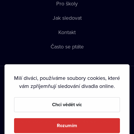
Pro školy
Jak sledovat
Kontakt
Často se ptáte
Milí diváci, používáme soubory cookies, které
vám zpříjemňují sledování divadla online.
Podmínky používání
•
Ochrana soukromí
•
Zásady používání
Chci vědět víc
Cookies
•
Autorská práva
•
Vysílání
Od září 2024 Dramox s.r.o. vlastní Nadace Livesport.
Rozumím