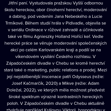
Jitřní paní. Vystudovala pražskou Vyšší odbornou
školu hereckou, obor činoherní herectví, moderování
a dabing, pod vedením Jana Nebeského a Lucie
Trmíkové. Během studií hrála v Pidivadle, objevila se
v seriálu Ordinace v růžové zahradě a účinkovala
také ve filmu Agnieszky Holland Hořící keř. Vedle
herecké práce se věnuje moderování společenských
akcí po celém Karlovarském kraji a podílí se na
víkendovém vysílání Českého rozhlasu. V
Západočeském divadle v Chebu se kromě herectví
stará také o marketing, public relations a prodej. Mezi
její nejoblíbenější inscenace patří Odysseus (režie:
Josef Kačmarčík, 2020) a Mikve (režie: Adam
Doležal, 2022), ve kterých měla možnost předvést
široké spektrum výrazně kontrastních hereckých
poloh. V Západočeském divadle v Chebu aktuálně
ztvárňuje například Královnu Viktorii, hospodskou v