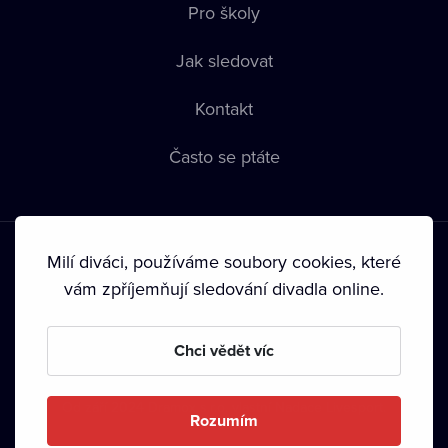
Pro školy
Jak sledovat
Kontakt
Často se ptáte
Milí diváci, používáme soubory cookies, které
vám zpříjemňují sledování divadla online.
Podmínky používání
•
Ochrana soukromí
•
Zásady používání
Chci vědět víc
Cookies
•
Autorská práva
•
Vysílání
Od září 2024 Dramox s.r.o. vlastní Nadace Livesport.
Rozumím