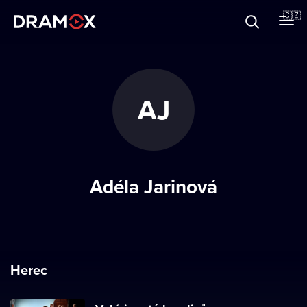
O Dramoxu
🇨🇿
Dárkové poukazy
AJ
Registrujte se
Adéla Jarinová
Herec