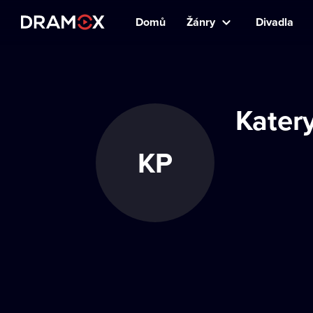
Domů
Žánry
Divadla
Kater
KP