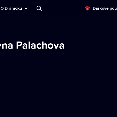
O Dramoxu
Dárkové pou
yna Palachova