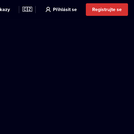
kazy
🇨🇿
Přihlásit se
Registrujte se