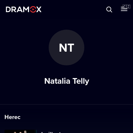
O Dramoxu
🇨🇿
Dárkové poukazy
NT
Registrujte se
Natalia Telly
Herec