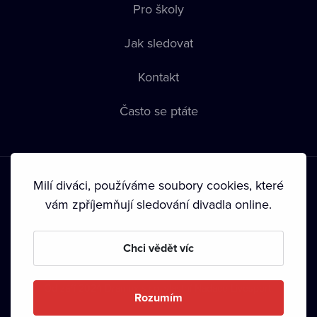
Pro školy
Jak sledovat
Kontakt
Často se ptáte
Milí diváci, používáme soubory cookies, které
vám zpříjemňují sledování divadla online.
Podmínky používání
•
Ochrana soukromí
•
Zásady používání
Chci vědět víc
Cookies
•
Autorská práva
•
Vysílání
Od září 2024 Dramox s.r.o. vlastní Nadace Livesport.
Rozumím