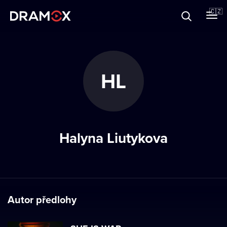
O Dramoxu
🇨🇿
Dárkové poukazy
HL
Registrujte se
Halyna Liutykova
Autor předlohy