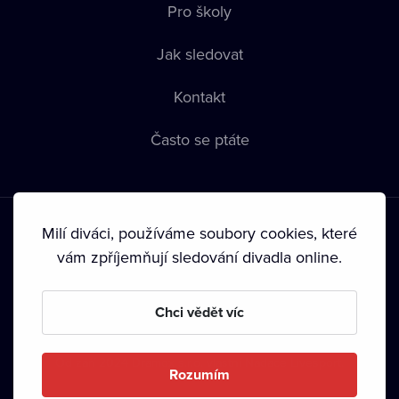
Pro školy
Jak sledovat
Kontakt
Často se ptáte
Milí diváci, používáme soubory cookies, které
vám zpříjemňují sledování divadla online.
Podmínky používání
•
Ochrana soukromí
•
Zásady používání
Chci vědět víc
Cookies
•
Autorská práva
•
Vysílání
Od září 2024 Dramox s.r.o. vlastní Nadace Livesport.
Rozumím