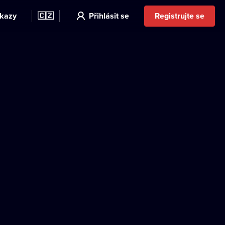
kazy
🇨🇿
Přihlásit se
Registrujte se