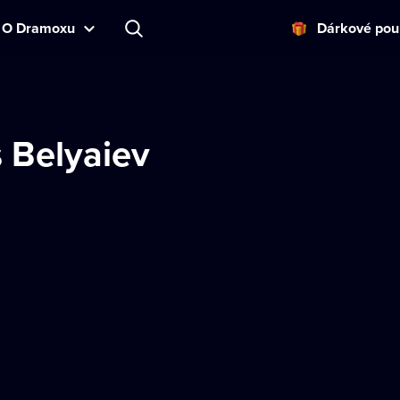
O Dramoxu
Dárkové pou
 Belyaiev