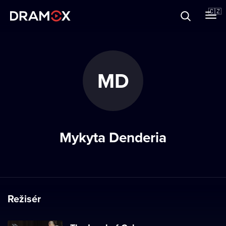
O Dramoxu
🇨🇿
Dárkové poukazy
MD
Registrujte se
Mykyta Denderia
Režisér