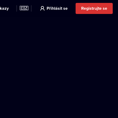
kazy
🇨🇿
Přihlásit se
Registrujte se