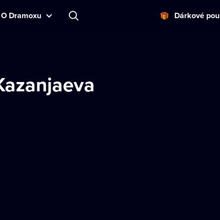
O Dramoxu
Dárkové pou
 Kazanjaeva