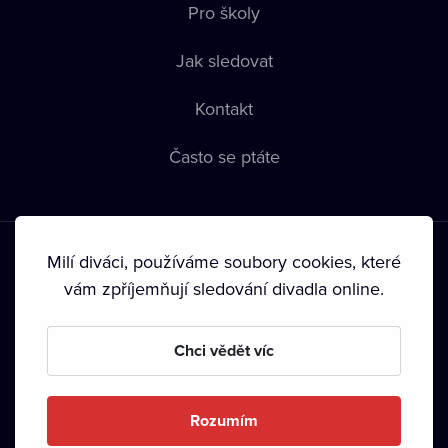
Pro školy
Jak sledovat
Kontakt
Často se ptáte
Milí diváci, používáme soubory cookies, které
vám zpříjemňují sledování divadla online.
Podmínky používání
•
Ochrana soukromí
•
Zásady používání
Chci vědět víc
Cookies
•
Autorská práva
•
Vysílání
Od září 2024 Dramox s.r.o. vlastní Nadace Livesport.
Rozumím