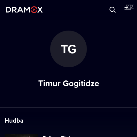
O Dramoxu
🇨🇿
Dárkové poukazy
TG
Registrujte se
Timur Gogitidze
Hudba