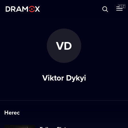
O Dramoxu
🇨🇿
Dárkové poukazy
VD
Registrujte se
Viktor Dykyi
Herec