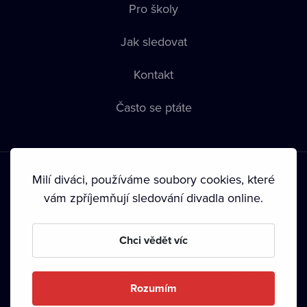
Pro školy
Jak sledovat
Kontakt
Často se ptáte
Milí diváci, používáme soubory cookies, které
vám zpříjemňují sledování divadla online.
Podmínky používání
•
Ochrana soukromí
•
Zásady používání
Chci vědět víc
Cookies
•
Autorská práva
•
Vysílání
Od září 2024 Dramox s.r.o. vlastní Nadace Livesport.
Rozumím