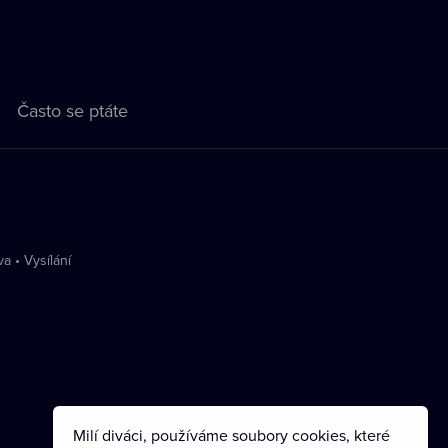
Často se ptáte
va
•
Vysílání
Milí diváci, používáme soubory cookies, které