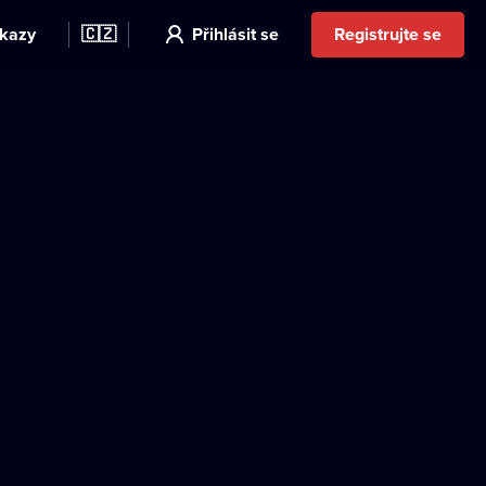
kazy
🇨🇿
Přihlásit se
Registrujte se