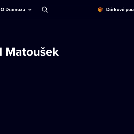
O Dramoxu
Dárkové pou
l Matoušek