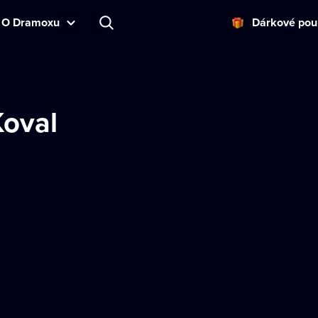
O Dramoxu
Dárkové pou
Koval