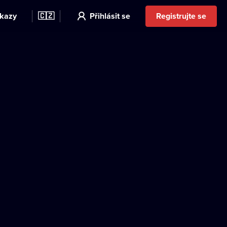
kazy
🇨🇿
Přihlásit se
Registrujte se