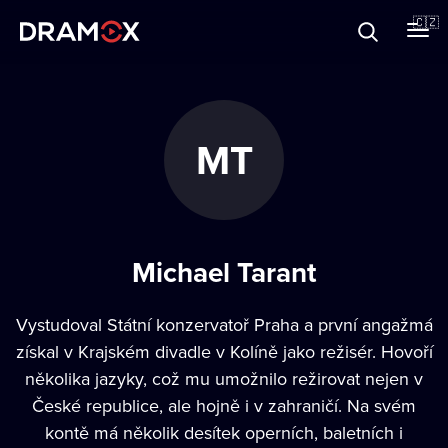
O Dramoxu
🇨🇿
Dárkové poukazy
MT
Registrujte se
Michael Tarant
Vystudoval Státní konzervatoř Praha a první angažmá
získal v Krajském divadle v Kolíně jako režisér. Hovoří
několika jazyky, což mu umožnilo režirovat nejen v
České republice, ale hojně i v zahraničí. Na svém
kontě má několik desítek operních, baletních i