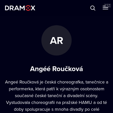
O Dramoxu
🇨🇿
Dárkové poukazy
AR
Registrujte se
Angéé Roučková
Angeé Roučková je česká choreografka, tanečnice a
performerka, která patří k výrazným osobnostem
současné české taneční a divadelní scény.
Vystudovala choreografii na pražské HAMU a od té
doby spolupracuje s mnoha divadly po celé