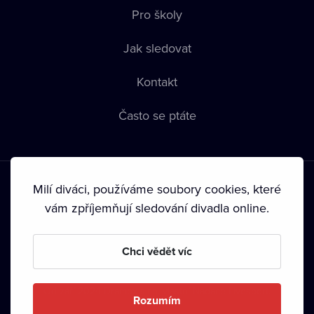
Pro školy
Jak sledovat
Kontakt
Často se ptáte
Milí diváci, používáme soubory cookies, které
vám zpříjemňují sledování divadla online.
Podmínky používání
•
Ochrana soukromí
•
Zásady používání
Chci vědět víc
Cookies
•
Autorská práva
•
Vysílání
Od září 2024 Dramox s.r.o. vlastní Nadace Livesport.
Rozumím