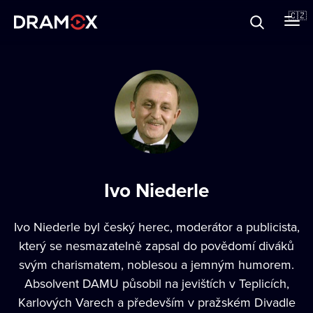
O Dramoxu
🇨🇿
Dárkové poukazy
Registrujte se
Ivo Niederle
Ivo Niederle byl český herec, moderátor a publicista,
který se nesmazatelně zapsal do povědomí diváků
svým charismatem, noblesou a jemným humorem.
Absolvent DAMU působil na jevištích v Teplicích,
Karlových Varech a především v pražském Divadle