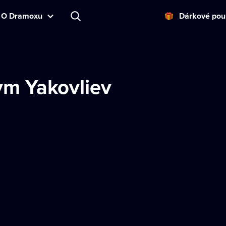
O Dramoxu
Dárkové pou
m Yakovliev