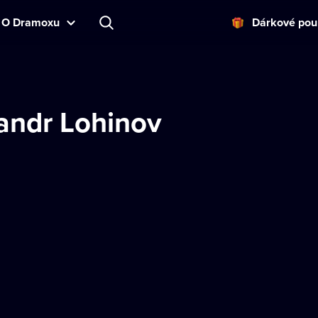
O Dramoxu
Dárkové pou
andr Lohinov