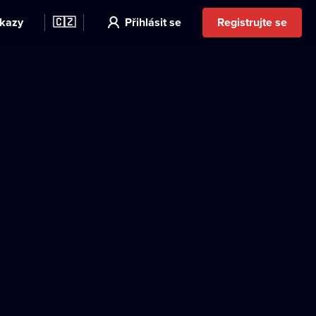
kazy
🇨🇿
Přihlásit se
Registrujte se