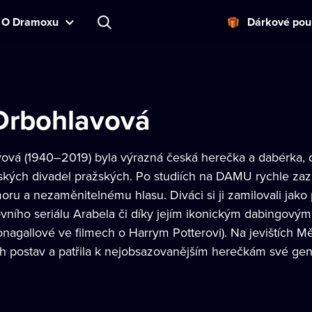
O Dramoxu
Dárkové pou
Drbohlavová
ová (1940–2019) byla výrazná česká herečka a dabérka, 
kých divadel pražských. Po studiích na DAMU rychle zaz
u a nezaměnitelnému hlasu. Diváci si ji zamilovali jak
tovního seriálu Arabela či díky jejím ikonickým dabingovým
agallové ve filmech o Harrym Potterovi). Na jevištích Mě
h postav a patřila k nejobsazovanějším herečkám své gen