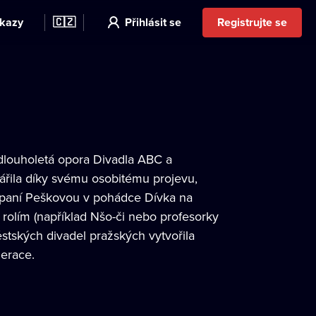
kazy
🇨🇿
Přihlásit se
Registrujte se
dlouholetá opora Divadla ABC a
ářila díky svému osobitému projevu,
o paní Peškovou v pohádce Dívka na
 rolím (například Nšo-či nebo profesorky
stských divadel pražských vytvořila
erace.