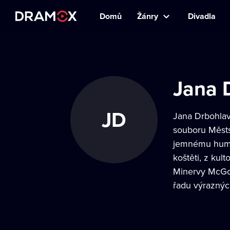
Domů
Žánry
Divadla
Jana 
JD
Jana Drbohlav
souboru Městs
jemnému humor
koštěti, z kul
Minervy McGon
řadu výraznýc