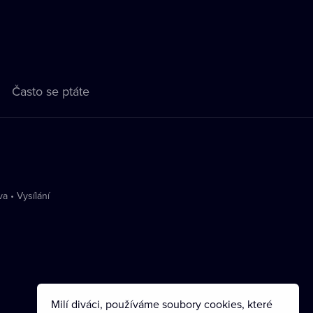
Často se ptáte
va
•
Vysílání
Milí diváci, používáme soubory cookies, které