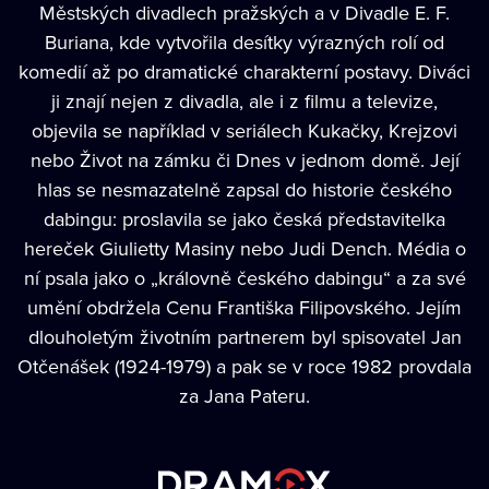
Městských divadlech pražských a v Divadle E. F.
Buriana, kde vytvořila desítky výrazných rolí od
komedií až po dramatické charakterní postavy. Diváci
ji znají nejen z divadla, ale i z filmu a televize,
objevila se například v seriálech Kukačky, Krejzovi
nebo Život na zámku či Dnes v jednom domě. Její
hlas se nesmazatelně zapsal do historie českého
dabingu: proslavila se jako česká představitelka
hereček Giulietty Masiny nebo Judi Dench. Média o
ní psala jako o „královně českého dabingu“ a za své
umění obdržela Cenu Františka Filipovského. Jejím
dlouholetým životním partnerem byl spisovatel Jan
Otčenášek (1924-1979) a pak se v roce 1982 provdala
za Jana Pateru.