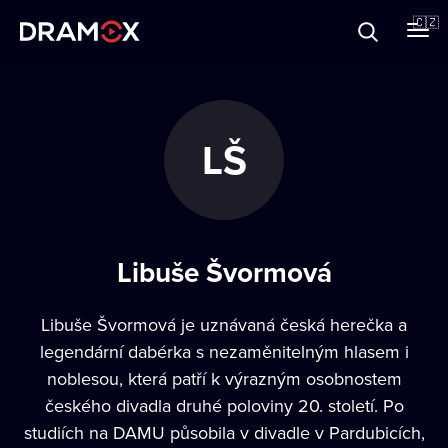
O Dramoxu
🇨🇿
Dárkové poukazy
LŠ
Registrujte se
Libuše Švormová
Libuše Švormová je uznávaná česká herečka a
legendární dabérka s nezaměnitelným hlasem i
noblesou, která patří k výrazným osobnostem
českého divadla druhé poloviny 20. století. Po
studiích na DAMU působila v divadle v Pardubicích,