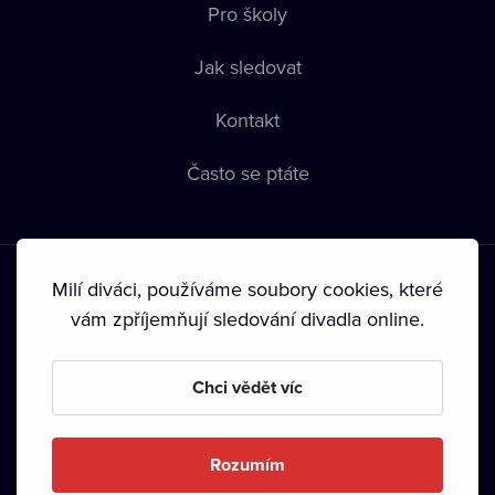
Pro školy
Jak sledovat
Kontakt
Často se ptáte
Milí diváci, používáme soubory cookies, které
vám zpříjemňují sledování divadla online.
Podmínky používání
•
Ochrana soukromí
•
Zásady používání
Chci vědět víc
Cookies
•
Autorská práva
•
Vysílání
Od září 2024 Dramox s.r.o. vlastní Nadace Livesport.
Rozumím