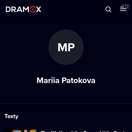
O Dramoxu
🇨🇿
Dárkové poukazy
MP
Registrujte se
Mariia Patokova
Texty