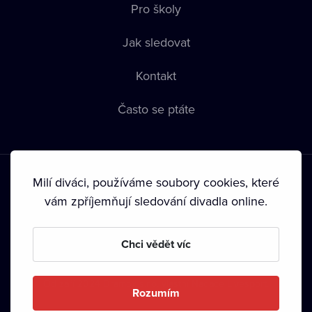
Pro školy
Jak sledovat
Kontakt
Často se ptáte
Milí diváci, používáme soubory cookies, které
vám zpříjemňují sledování divadla online.
Podmínky používání
•
Ochrana soukromí
•
Zásady používání
Chci vědět víc
Cookies
•
Autorská práva
•
Vysílání
Od září 2024 Dramox s.r.o. vlastní Nadace Livesport.
Rozumím