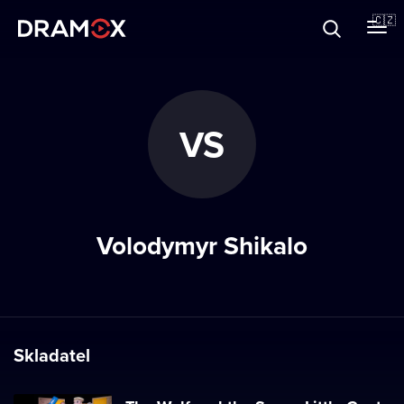
O Dramoxu
🇨🇿
Dárkové poukazy
VS
Registrujte se
Volodymyr Shikalo
Skladatel