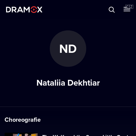
O Dramoxu
🇨🇿
Dárkové poukazy
ND
Registrujte se
Nataliia Dekhtiar
Choreografie