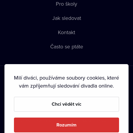
Pro školy
Jak sledovat
Kontakt
Často se ptáte
Milí diváci, používáme soubory cookies, které
vám zpříjemňují sledování divadla online.
Podmínky používání
•
Ochrana soukromí
•
Zásady používání
Chci vědět víc
Cookies
•
Autorská práva
•
Vysílání
Od září 2024 Dramox s.r.o. vlastní Nadace Livesport.
Rozumím