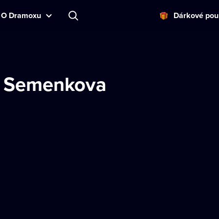
O Dramoxu
Dárkové pou
 Semenkova