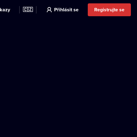
kazy
🇨🇿
Přihlásit se
Registrujte se