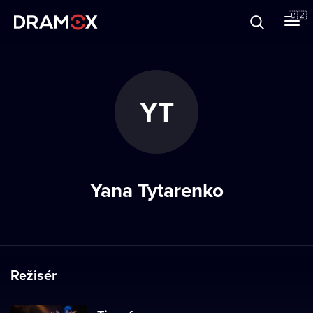
O Dramoxu
🇨🇿
Dárkové poukazy
YT
Registrujte se
Yana Tytarenko
Režisér