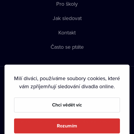
Pro školy
Jak sledovat
Kontakt
Často se ptáte
Milí diváci, používáme soubory cookies, které
vám zpříjemňují sledování divadla online.
Podmínky používání
•
Ochrana soukromí
•
Zásady používání
Chci vědět víc
Cookies
•
Autorská práva
•
Vysílání
Od září 2024 Dramox s.r.o. vlastní Nadace Livesport.
Rozumím