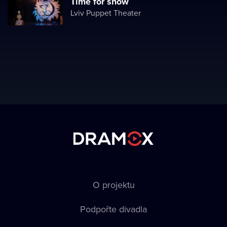
Time for snow
Lviv Puppet Theater
O projektu
Podpořte divadla