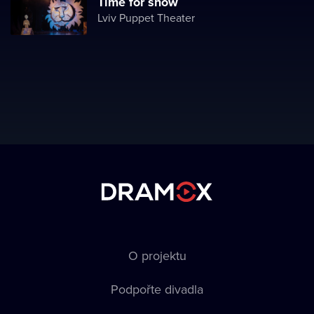
Time for snow
Lviv Puppet Theater
O projektu
Podpořte divadla