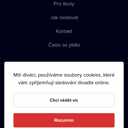
Pro školy
Jak sledovat
Kontakt
Často se ptáte
Milí diváci, používáme soubory cookies, které
vám zpříjemňují sledování divadla online.
Podmínky používání
•
Ochrana soukromí
•
Zásady používání
Chci vědět víc
Cookies
•
Autorská práva
•
Vysílání
Od září 2024 Dramox s.r.o. vlastní Nadace Livesport.
Rozumím