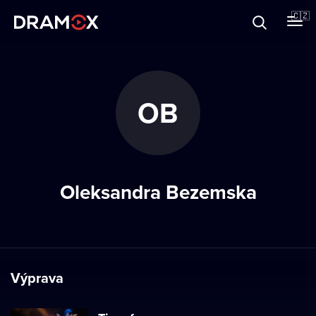
O Dramoxu
🇨🇿
Dárkové poukazy
OB
Registrujte se
Oleksandra Bezemska
Výprava