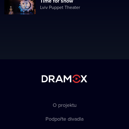
Time for snow
Lviv Puppet Theater
O projektu
Podpořte divadla