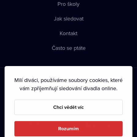
Pro školy
Jak sledovat
Kontakt
Často se ptáte
Milí diváci, používáme soubory cookies, které
vám zpříjemňují sledování divadla online.
Podmínky používání
•
Ochrana soukromí
•
Zásady používání
Chci vědět víc
Cookies
•
Autorská práva
•
Vysílání
Od září 2024 Dramox s.r.o. vlastní Nadace Livesport.
Rozumím