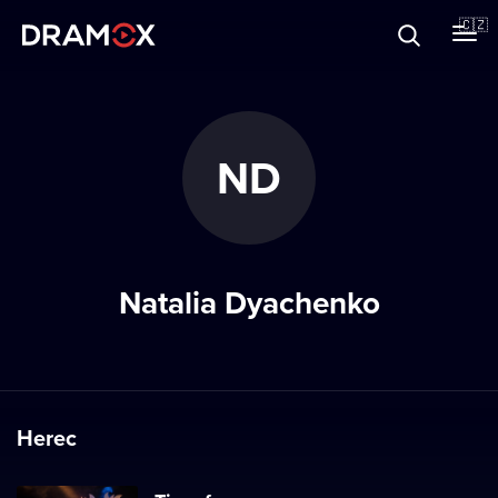
O Dramoxu
🇨🇿
Dárkové poukazy
ND
Registrujte se
Natalia Dyachenko
Herec