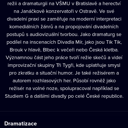
režii a dramaturgii na VŠMU v Bratislavě a herectví
na Janáčkově konzervatoři v Ostravě. Ve své
divadelní praxi se zaměřuje na moderní interpretaci
komediálních žánrů a na propojování divadelních
postupů s audiovizuální tvorbou. Jako dramaturg se
podílel na inscenacích Divadla Mír, jako jsou Tik Tik,
Brouk v hlavě, Blbec k večeři nebo Česká kletba.
Významnou část jeho práce tvoří režie skečů a videí
improvizační skupiny Tři Tygři, kde uplatňuje smysl
pro zkratku a situační humor. Je také režisérem a
autorem rozhlasových her. Působí rovněž jako
režisér na volné noze, spolupracoval například se
Studiem G a dalšími divadly po celé České republice.
Dramatizace