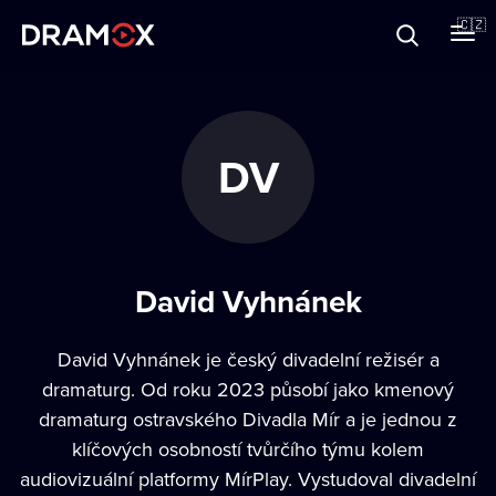
O Dramoxu
🇨🇿
Dárkové poukazy
DV
Registrujte se
David Vyhnánek
David Vyhnánek je český divadelní režisér a
dramaturg. Od roku 2023 působí jako kmenový
dramaturg ostravského Divadla Mír a je jednou z
klíčových osobností tvůrčího týmu kolem
audiovizuální platformy MírPlay. Vystudoval divadelní