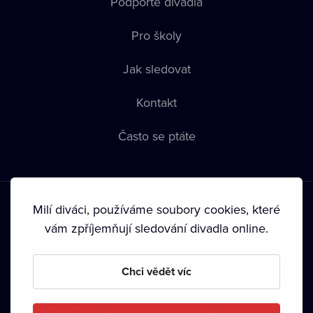
Podpořte divadla
Pro školy
Jak sledovat
Kontakt
Často se ptáte
Milí diváci, používáme soubory cookies, které
vám zpříjemňují sledování divadla online.
Podmínky používání
•
Ochrana soukromí
•
Zásady používání
Chci vědět víc
Cookies
•
Autorská práva
•
Vysílání
Od září 2024 Dramox s.r.o. vlastní Nadace Livesport.