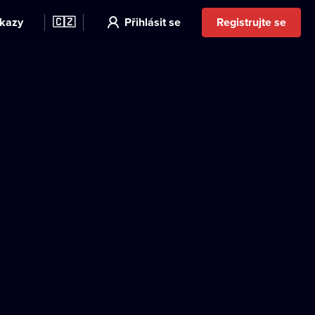
kazy
🇨🇿
Přihlásit se
Registrujte se