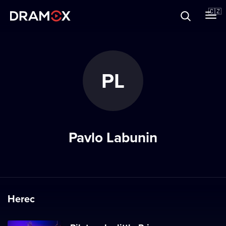
O Dramoxu
🇨🇿
Dárkové poukazy
PL
Registrujte se
Pavlo Labunin
Herec