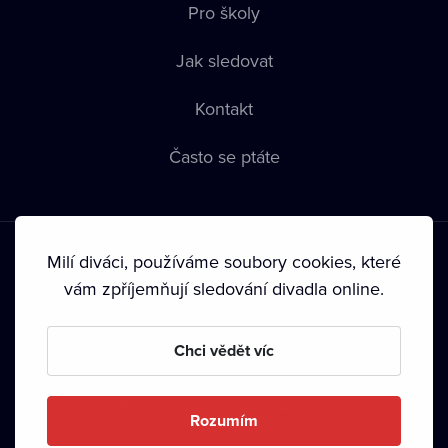
Pro školy
Jak sledovat
Kontakt
Často se ptáte
Milí diváci, používáme soubory cookies, které
vám zpříjemňují sledování divadla online.
Podmínky používání
•
Ochrana soukromí
•
Zásady používání
Chci vědět víc
Cookies
•
Autorská práva
•
Vysílání
Od září 2024 Dramox s.r.o. vlastní Nadace Livesport.
Rozumím