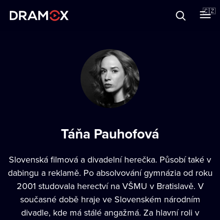
O Dramoxu
🇨🇿
Dárkové poukazy
Registrujte se
Táňa Pauhofová
Slovenská filmová a divadelní herečka. Působí také v
dabingu a reklamě. Po absolvování gymnázia od roku
2001 studovala herectví na VŠMU v Bratislavě. V
současné době hraje ve Slovenském národním
divadle, kde má stálé angažmá. Za hlavní roli v