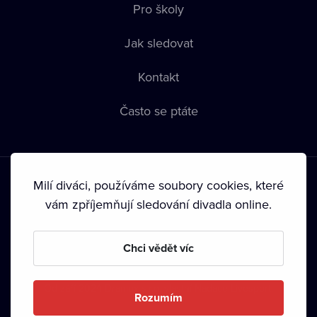
Pro školy
Jak sledovat
Kontakt
Často se ptáte
Milí diváci, používáme soubory cookies, které
vám zpříjemňují sledování divadla online.
Podmínky používání
•
Ochrana soukromí
•
Zásady používání
Chci vědět víc
Cookies
•
Autorská práva
•
Vysílání
Od září 2024 Dramox s.r.o. vlastní Nadace Livesport.
Rozumím