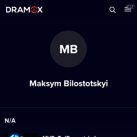
O Dramoxu
🇨🇿
Dárkové poukazy
MB
Registrujte se
Maksym Bilostotskyi
N/A