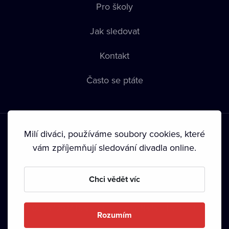
Pro školy
Jak sledovat
Kontakt
Často se ptáte
Milí diváci, používáme soubory cookies, které
vám zpříjemňují sledování divadla online.
Podmínky používání
•
Ochrana soukromí
•
Zásady používání
Chci vědět víc
Cookies
•
Autorská práva
•
Vysílání
Od září 2024 Dramox s.r.o. vlastní Nadace Livesport.
Rozumím