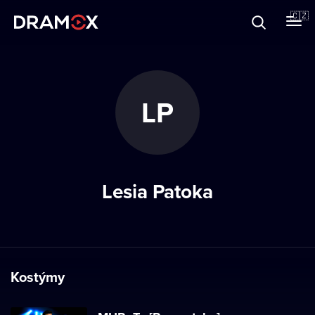
O Dramoxu
🇨🇿
Dárkové poukazy
LP
Registrujte se
Lesia Patoka
Kostýmy