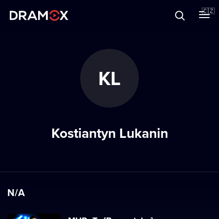
O Dramoxu
🇨🇿
Dárkové poukazy
KL
Registrujte se
Kostiantyn Lukanin
N/A