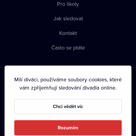
Pro školy
Jak sledovat
Kontakt
Často se ptáte
Milí diváci, používáme soubory cookies, které
vám zpříjemňují sledování divadla online.
Podmínky používání
•
Ochrana soukromí
•
Zásady používání
Chci vědět víc
Cookies
•
Autorská práva
•
Vysílání
Od září 2024 Dramox s.r.o. vlastní Nadace Livesport.
Rozumím