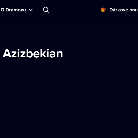
O Dramoxu
Dárkové pou
 Azizbekian