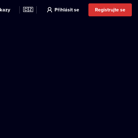
kazy
🇨🇿
Přihlásit se
Registrujte se