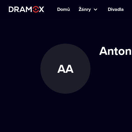
Domů
Žánry
Divadla
Anton
AA