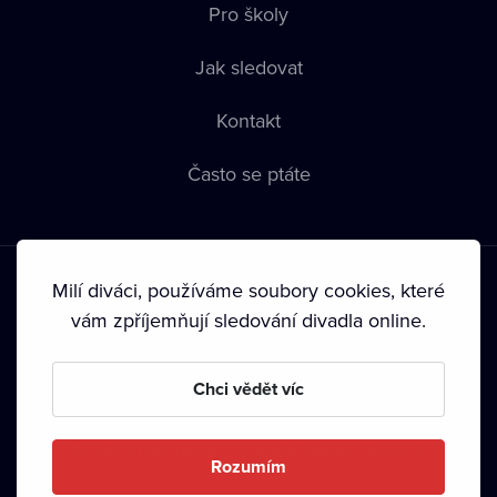
Pro školy
Jak sledovat
Kontakt
Často se ptáte
Milí diváci, používáme soubory cookies, které
vám zpříjemňují sledování divadla online.
Podmínky používání
•
Ochrana soukromí
•
Zásady používání
Chci vědět víc
Cookies
•
Autorská práva
•
Vysílání
Od září 2024 Dramox s.r.o. vlastní Nadace Livesport.
Rozumím