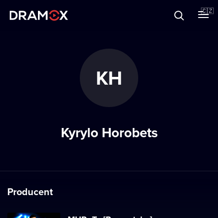
O Dramoxu
🇨🇿
Dárkové poukazy
KH
Registrujte se
Kyrylo Horobets
Producent