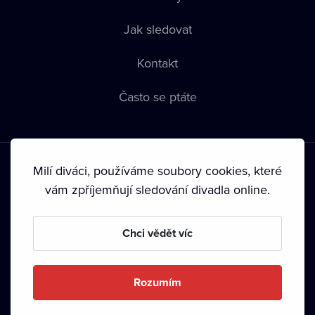
Jak sledovat
Kontakt
Často se ptáte
Milí diváci, používáme soubory cookies, které
vám zpříjemňují sledování divadla online.
Podmínky používání
•
Ochrana soukromí
•
Zásady používání
Chci vědět víc
Cookies
•
Autorská práva
•
Vysílání
Od září 2024 Dramox s.r.o. vlastní Nadace Livesport.
Rozumím
Copyright © 2020-
2026
Dramox