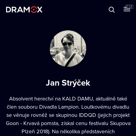
O Dramoxu
🇨🇿
Dárkové poukazy
Registrujte se
Jan Strýček
Absolvent herectví na KALD DAMU, aktuálně také
člen souboru Divadla Lampion. Loutkovému divadlu
se věnuje rovněž se skupinou IDDQD (jejich projekt
Goon - Krvavá pomsta, získal cenu festivalu Skupova
Plzeň 2018). Na několika představeních