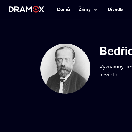
Domů
Žánry
Divadla
Bedři
Významný česk
nevěsta.