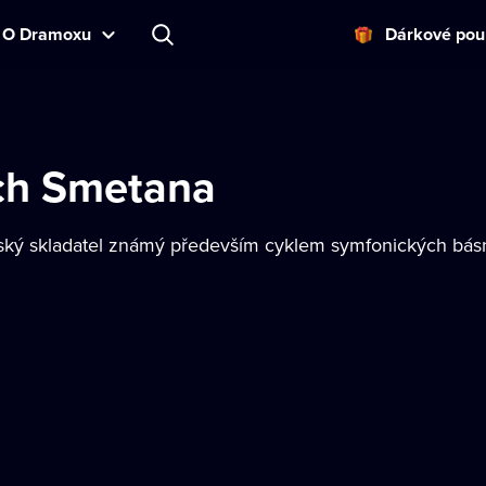
O Dramoxu
Dárkové pou
ch Smetana
ý skladatel známý především cyklem symfonických básní