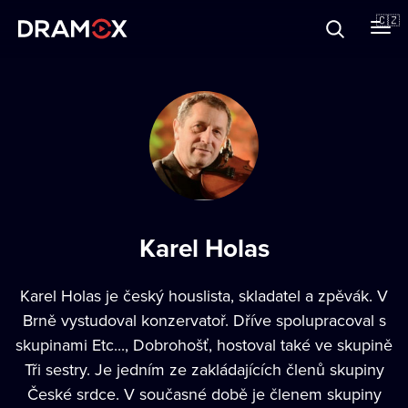
O Dramoxu
🇨🇿
Dárkové poukazy
Registrujte se
Karel Holas
Karel Holas je český houslista, skladatel a zpěvák. V
Brně vystudoval konzervatoř. Dříve spolupracoval s
skupinami Etc..., Dobrohošť, hostoval také ve skupině
Tři sestry. Je jedním ze zakládajících členů skupiny
České srdce. V současné době je členem skupiny