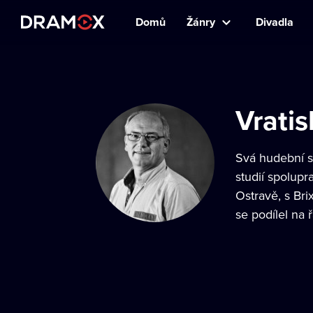
Domů
Žánry
Divadla
Vrati
Svá hudební s
studií spolupr
Ostravě, s Br
se podílel na 