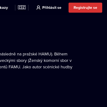
kazy
🇨🇿
Přihlásit se
Registrujte se
i, následně na pražské HAMU). Během
 pěveckými sbory (Ženský komorní sbor v
dentů FAMU. Jako autor scénické hudby