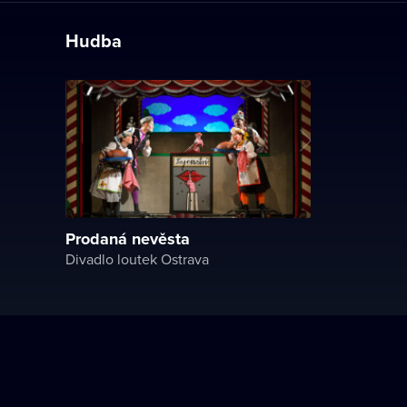
Hudba
Prodaná nevěsta
Divadlo loutek Ostrava