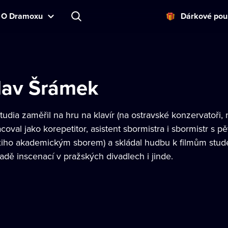
O Dramoxu
Dárkové pou
slav Šrámek
tudia zaměřil na hru na klavír (na ostravské konzervatoř
acoval jako korepetitor, asistent sbormistra i sbormistr s
ixiho akademickým sborem) a skládal hudbu k filmům stu
řadě inscenací v pražských divadlech i jinde.